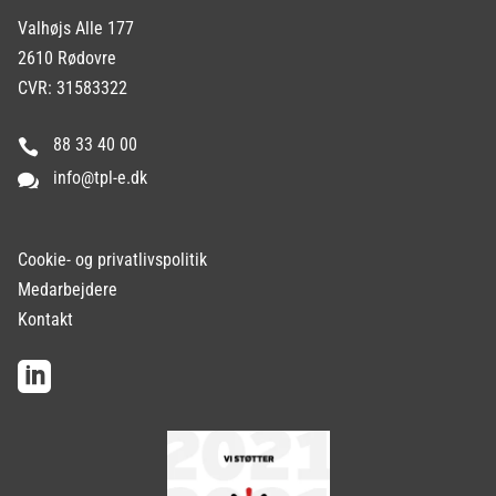
Valhøjs Alle 177
2610 Rødovre
CVR: 31583322
88 33 40 00

info@tpl-e.dk

Cookie- og privatlivspolitik
Medarbejdere
Kontakt
