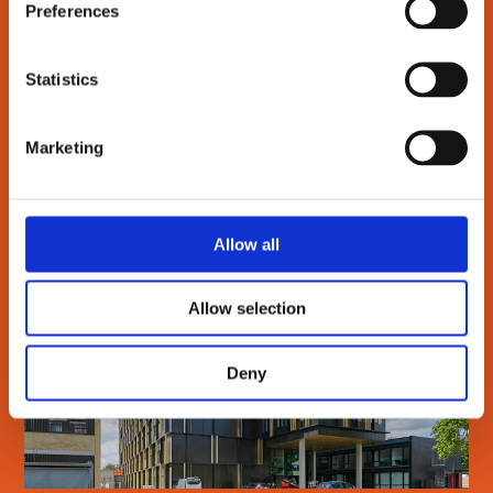
Preferences
SE MERE
Statistics
Marketing
DTU BIOSUSTAIN
Allow all
Allow selection
Deny
SE MERE