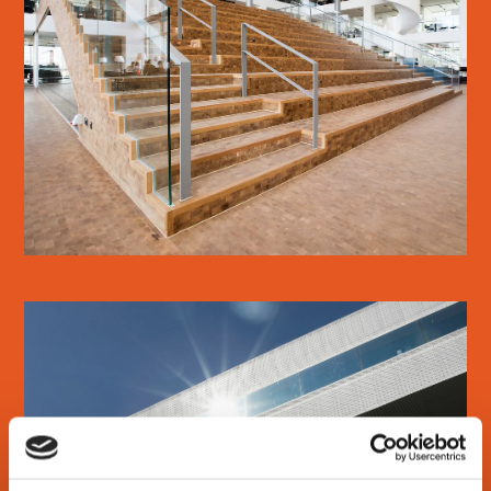
KUA3
LÆS MERE
DOKK1