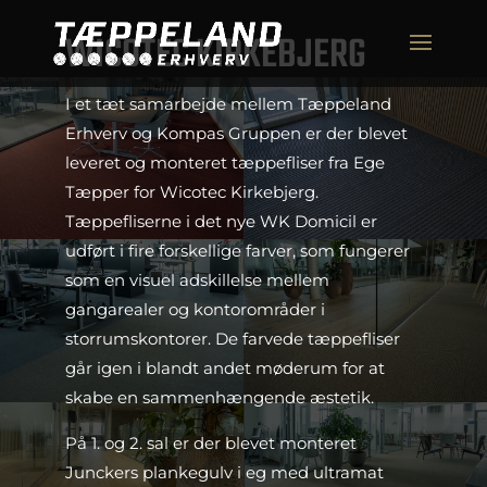
WICOTEC KIRKEBJERG
I et tæt samarbejde mellem Tæppeland
Erhverv og Kompas Gruppen er der blevet
leveret og monteret tæppefliser fra Ege
Tæpper for Wicotec Kirkebjerg.
Tæppefliserne i det nye WK Domicil er
udført i fire forskellige farver, som fungerer
som en visuel adskillelse mellem
gangarealer og kontorområder i
storrumskontorer. De farvede tæppefliser
går igen i blandt andet møderum for at
skabe en sammenhængende æstetik.
På 1. og 2. sal er der blevet monteret
Junckers plankegulv i eg med ultramat