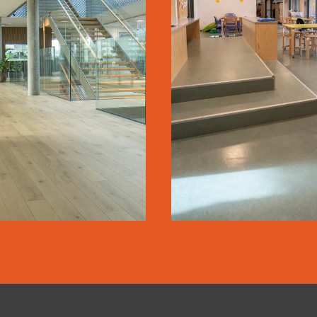
WICOTEC
OSTED SKOLE
KIRKEBJERG
BØRNEHUS
LÆS MERE
LÆS MERE