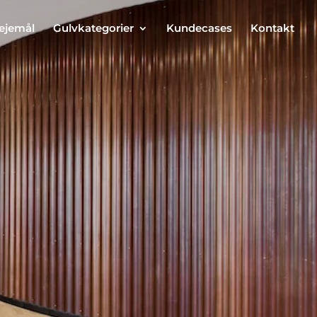
lejemål
Gulvkategorier
Kundecases
Kontakt