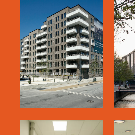
BASTIONEN
Ø
LÆS MERE