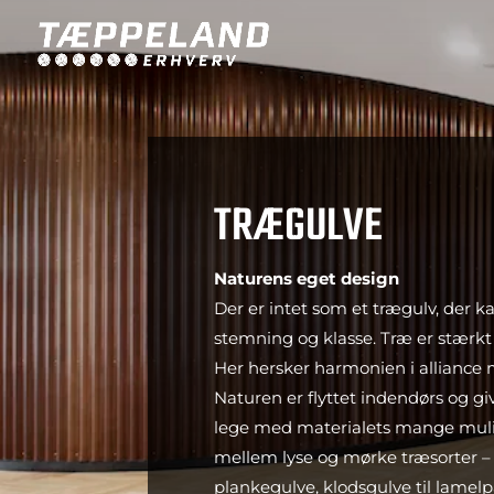
TRÆGULVE
Naturens eget design
Der er intet som et trægulv, der k
stemning og klasse. Træ er stærkt
Her hersker harmonien i alliance
Naturen er flyttet indendørs og gi
lege med materialets mange mul
mellem lyse og mørke træsorter – 
plankegulve, klodsgulve til lamel