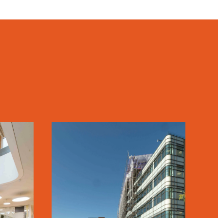
RK
KALVEBOD
BRYGGE