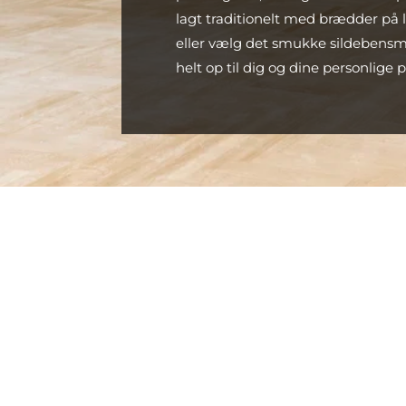
lagt traditionelt med brædder på 
eller vælg det smukke sildebensm
helt op til dig og dine personlige 