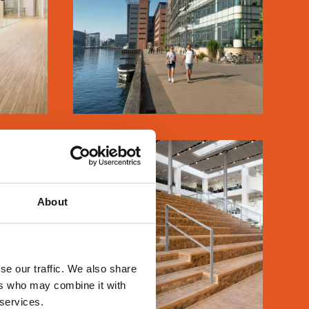
SE MERE
KUA3
About
se our traffic. We also share
ers who may combine it with
LÆS MERE
 services.