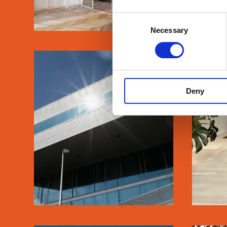
Consent
Necessary
Selection
DOKK1
Deny
SE MERE