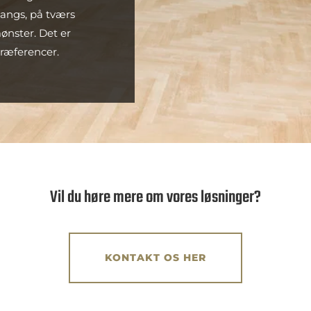
langs, på tværs
ønster. Det er
præferencer.
Vil du høre mere om vores løsninger?
KONTAKT OS HER