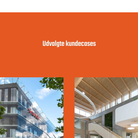
Udvalgte kundecases
SCANDIC
WSP DANMA
SPECTRUM