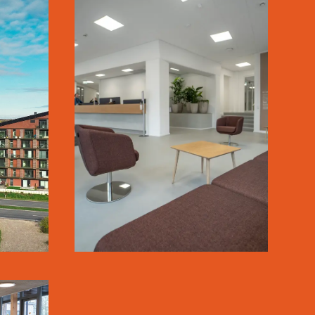
S
SANKT KJELDS
GÅRD
SE MERE