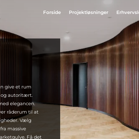
Forside
Projektløsninger
Erhvervs
an give et rum
 og autoritært.
 med elegancen.
ver råderum til at
igheder. Vælg
fra massive
parketgulve. Få det