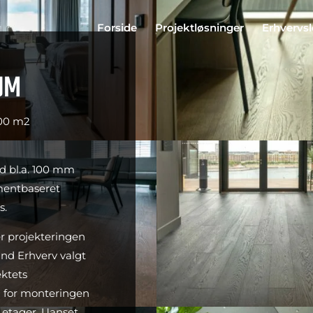
Forside
Projektløsninger
Erhvervs
UM
000 m2
d bl.a. 100 mm
ementbaseret
s.
er projekteringen
and Erhverv valgt
ektets
å for monteringen
s etager. Uanset