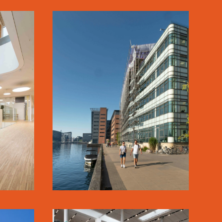
RK
KALVEBOD
BRYGGE
SE MERE