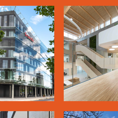
SCANDIC
WSP DANMA
SPECTRUM
LÆS MERE
SE MERE