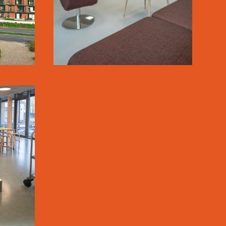
SE MERE
 &