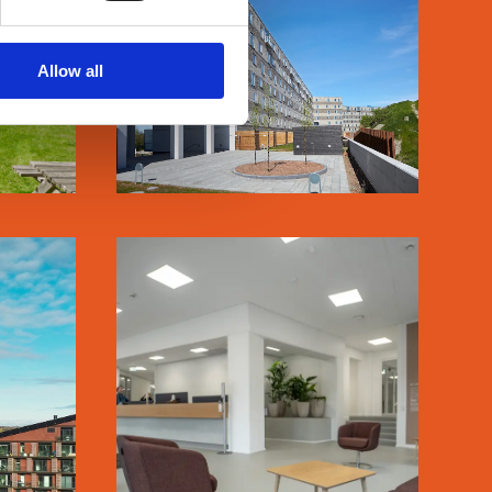
Allow all
LÆS MERE
S
SANKT KJELDS
GÅRD