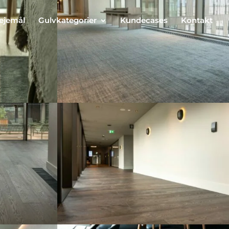
lejemål
Gulvkategorier
Kundecases
Kontakt