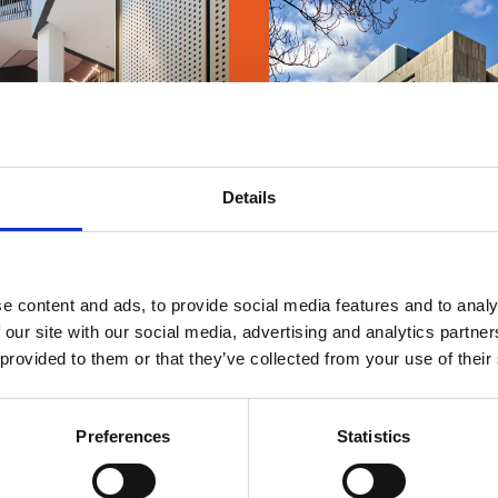
ARMA SCIENCE
KUA2
Details
SE MERE
SE MERE
e content and ads, to provide social media features and to analy
 our site with our social media, advertising and analytics partn
 provided to them or that they’ve collected from your use of their
Preferences
Statistics
METALSKOLEN
DTU BIOSUSTA