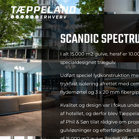
SCANDIC SPECTR
I alt 15.000 m2 gulve, heraf er 10.
specialdesignet trægulv.
Udført speciel lydkonstruktion me
trykfast isolering afrettet med c
flydemørtel og 3 x 20 mm fibergip
Kvalitet og design var i fokus und
af hotellet, og derfor blev Tæppel
af Phil & Søn tilat rådgive om proj
gulvløsninger og efterfølgende st
af 15.000 m2 gulve, fordelt på sek