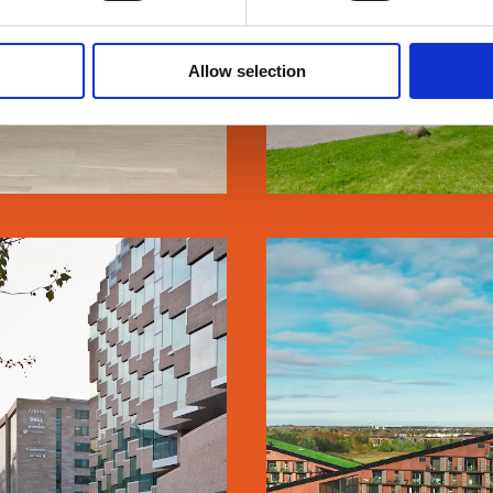
Allow selection
SE MERE
SE MERE
RESTAD SKOLE
GREEN HILL
SE MERE
SE MERE