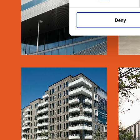
Deny
SE MERE
BASTIONEN
Ø
LÆS MERE