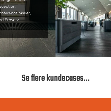
eception,
konferencelokaler,
nd Erhverv.
Se flere kundecases…