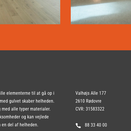
LÆS MERE
LÆS MERE
le elementerne til at gå op i
Valhøjs Alle 177
 med gulvet skaber helheden.
2610 Rødovre
g med alle typer materialer.
CVR: 31583322
irksomheder og kan vejlede
m en del af helheden.
88 33 40 00
