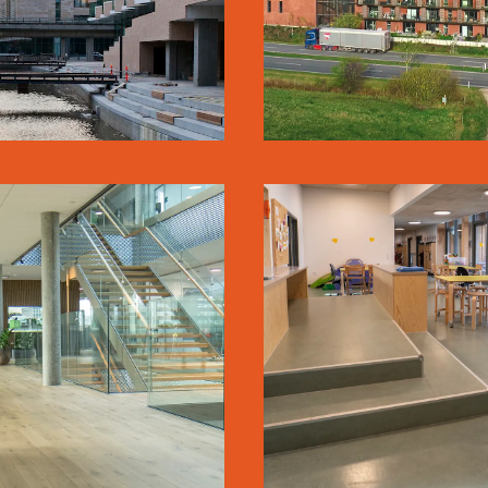
WICOTEC
OSTED SKOLE
KIRKEBJERG
BØRNEHUS