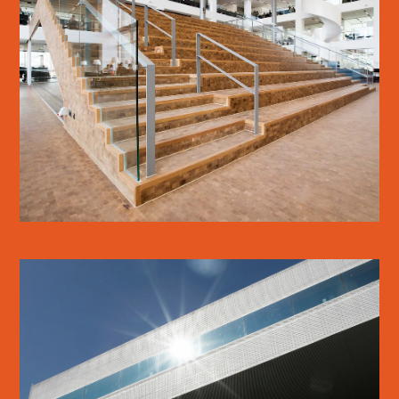
KUA3
LÆS MERE
DOKK1